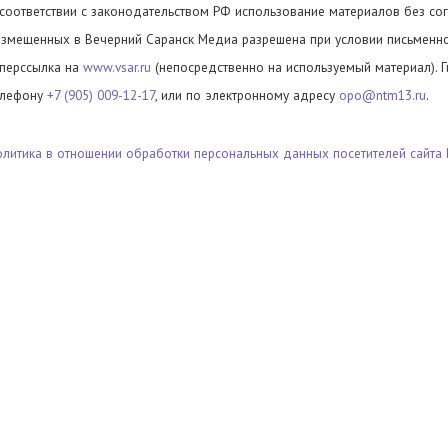
 соответствии с законодательством РФ использование материалов без сог
азмещенных в Вечерний Саранск Медиа разрешена при условии письменног
иперссылка на
www.vsar.ru
(непосредственно на используемый материал). 
елефону
+7 (905) 009-12-17
, или по электронному адресу
opo@ntm13.ru
.
олитика в отношении обработки персональных данных посетителей сайта