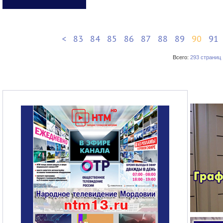
<
83
84
85
86
87
88
89
90
91
Всего:
293 страниц