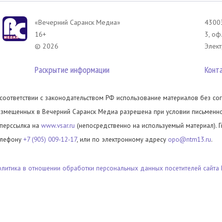
«Вечерний Саранск Mедиа»
43003
16+
3, оф
© 2026
Элект
Раскрытие информации
Конт
 соответствии с законодательством РФ использование материалов без сог
азмещенных в Вечерний Саранск Медиа разрешена при условии письменног
иперссылка на
www.vsar.ru
(непосредственно на используемый материал). 
елефону
+7 (905) 009-12-17
, или по электронному адресу
opo@ntm13.ru
.
олитика в отношении обработки персональных данных посетителей сайта