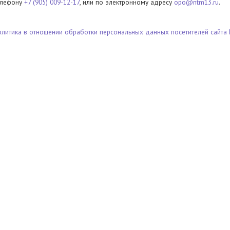
елефону
+7 (905) 009-12-17
, или по электронному адресу
opo@ntm13.ru
.
олитика в отношении обработки персональных данных посетителей сайта