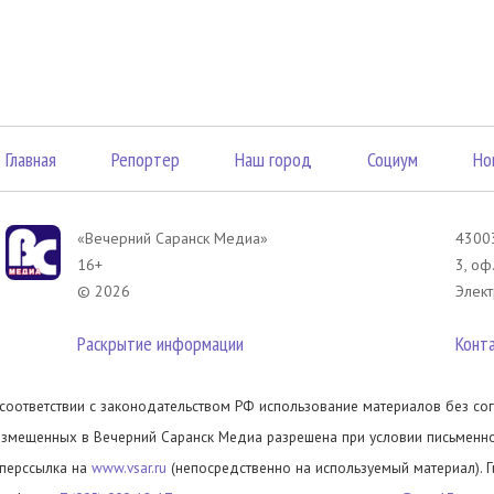
Главная
Репортер
Наш город
Социум
Но
«Вечерний Саранск Mедиа»
43003
16+
3, оф
© 2026
Элект
Раскрытие информации
Конт
 соответствии с законодательством РФ использование материалов без сог
азмещенных в Вечерний Саранск Медиа разрешена при условии письменног
иперссылка на
www.vsar.ru
(непосредственно на используемый материал). 