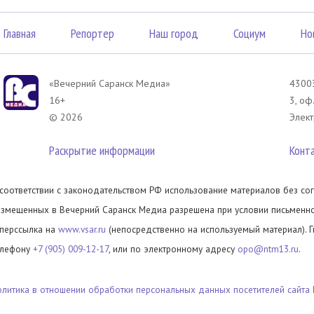
Главная
Репортер
Наш город
Социум
Но
«Вечерний Саранск Mедиа»
43003
16+
3, оф
© 2026
Элект
Раскрытие информации
Конт
 соответствии с законодательством РФ использование материалов без сог
азмещенных в Вечерний Саранск Медиа разрешена при условии письменног
иперссылка на
www.vsar.ru
(непосредственно на используемый материал). 
елефону
+7 (905) 009-12-17
, или по электронному адресу
opo@ntm13.ru
.
олитика в отношении обработки персональных данных посетителей сайта