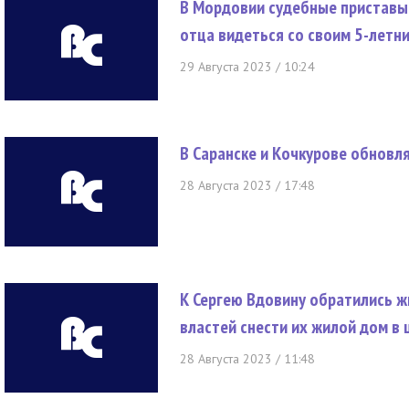
В Мордовии судебные приставы
отца видеться со своим 5-летн
29 Августа 2023 / 10:24
В Саранске и Кочкурове обновл
28 Августа 2023 / 17:48
К Сергею Вдовину обратились ж
властей снести их жилой дом в 
28 Августа 2023 / 11:48