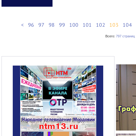
<
96
97
98
99
100
101
102
103
104
Всего:
797 страниц