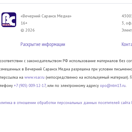
«Вечерний Саранск Mедиа»
43003
16+
3, оф
© 2026
Элект
Раскрытие информации
Конт
 соответствии с законодательством РФ использование материалов без сог
азмещенных в Вечерний Саранск Медиа разрешена при условии письменног
иперссылка на
www.vsar.ru
(непосредственно на используемый материал). 
елефону
+7 (905) 009-12-17
, или по электронному адресу
opo@ntm13.ru
.
олитика в отношении обработки персональных данных посетителей сайта