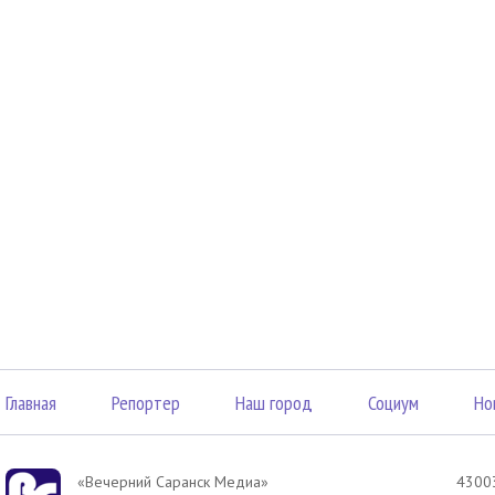
Главная
Репортер
Наш город
Социум
Но
«Вечерний Саранск Mедиа»
43003