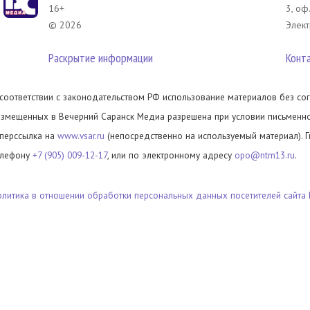
16+
3, оф
© 2026
Элект
Раскрытие информации
Конт
 соответствии с законодательством РФ использование материалов без сог
азмещенных в Вечерний Саранск Медиа разрешена при условии письменног
иперссылка на
www.vsar.ru
(непосредственно на используемый материал). 
елефону
+7 (905) 009-12-17
, или по электронному адресу
opo@ntm13.ru
.
олитика в отношении обработки персональных данных посетителей сайта