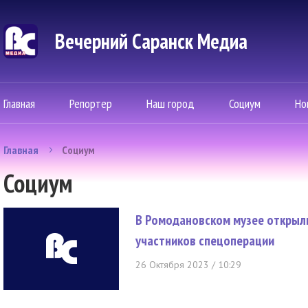
Вечерний Саранск Mедиа
Главная
Репортер
Наш город
Социум
Но
Главная
Социум
Социум
В Ромодановском музее открыл
участников спецоперации
26 Октября 2023 / 10:29