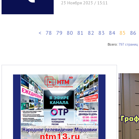
23 Ноября 2023 / 15:11
<
78
79
80
81
82
83
84
85
86
Всего:
797 страниц