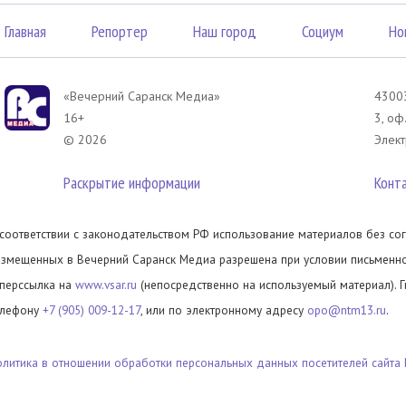
Главная
Репортер
Наш город
Социум
Но
«Вечерний Саранск Mедиа»
43003
16+
3, оф
© 2026
Элект
Раскрытие информации
Конт
 соответствии с законодательством РФ использование материалов без сог
азмещенных в Вечерний Саранск Медиа разрешена при условии письменног
иперссылка на
www.vsar.ru
(непосредственно на используемый материал). 
елефону
+7 (905) 009-12-17
, или по электронному адресу
opo@ntm13.ru
.
олитика в отношении обработки персональных данных посетителей сайта