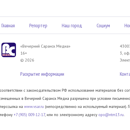
Главная
Репортер
Наш город
Социум
Но
«Вечерний Саранск Mедиа»
43003
16+
3, оф
© 2026
Элект
Раскрытие информации
Конт
 соответствии с законодательством РФ использование материалов без сог
азмещенных в Вечерний Саранск Медиа разрешена при условии письменног
иперссылка на
www.vsar.ru
(непосредственно на используемый материал). 
елефону
+7 (905) 009-12-17
, или по электронному адресу
opo@ntm13.ru
.