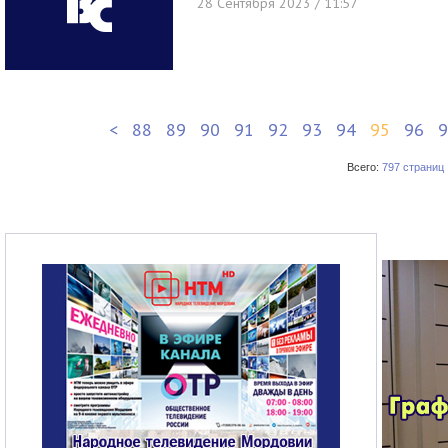
28 Сентября 2023 / 11:57
<
88
89
90
91
92
93
94
95
96
9
Всего:
797 страниц