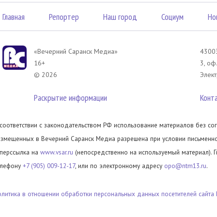
Главная
Репортер
Наш город
Социум
Но
«Вечерний Саранск Mедиа»
43003
16+
3, оф
© 2026
Элект
Раскрытие информации
Конт
 соответствии с законодательством РФ использование материалов без сог
азмещенных в Вечерний Саранск Медиа разрешена при условии письменног
иперссылка на
www.vsar.ru
(непосредственно на используемый материал). 
елефону
+7 (905) 009-12-17
, или по электронному адресу
opo@ntm13.ru
.
олитика в отношении обработки персональных данных посетителей сайта