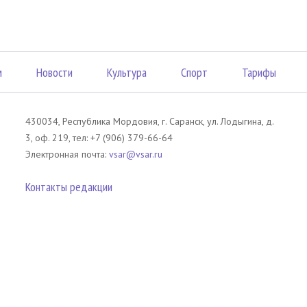
м
Новости
Культура
Спорт
Тарифы
430034, Республика Мордовия, г. Саранск, ул. Лодыгина, д.
3, оф. 219, тел: +7 (906) 379-66-64
Электронная почта:
vsar@vsar.ru
Контакты редакции
лов без согласия правообладателя является незаконным и влечет ответс
 письменного согласия правообладателя. При использовании материалов 
атериал). Гиперссылка должна располагаться в начале текстового мате
tm13.ru
.