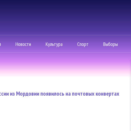
м
Новости
Культура
Спорт
Выборы
ссии из Мордовии появилось на почтовых конвертах