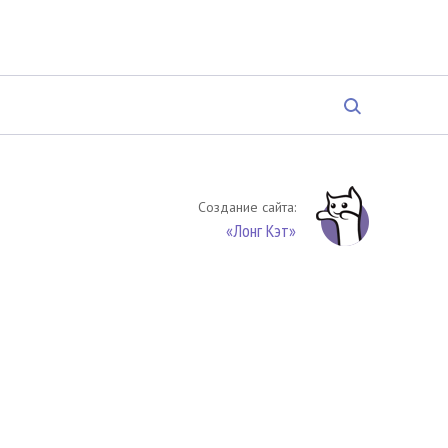
Создание сайта:
«Лонг Кэт»
твенность. Цитирование (целиком или частями) материалов
обязательное указание на источник цитирования -
риала. По вопросам цитирования материалов обращайтесь по