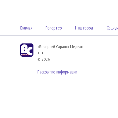
Главная
Репортер
Наш город
Социу
«Вечерний Саранск Mедиа»
16+
© 2026
Раскрытие информации
В соответствии с законодательством РФ использование материа
размещенных в Вечерний Саранск Медиа разрешена при условии
гиперссылка на
www.vsar.ru
(непосредственно на используемый м
телефону
+7 (905) 009-12-17
, или по электронному адресу
opo@n