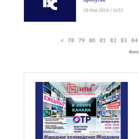
28 Мая 2024 / 16:32
<
78
79
80
81
82
83
84
Всего