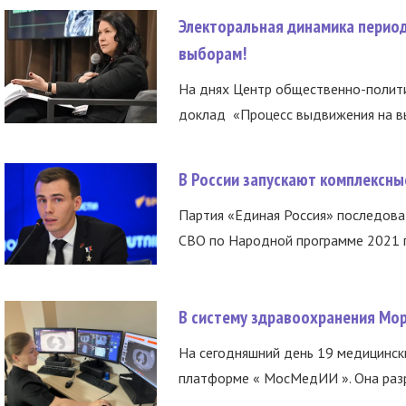
Электоральная динамика период
выборам!
На днях Центр общественно-полити
доклад «Процесс выдвижения на вы
В России запускают комплексн
Партия «Единая Россия» последов
СВО по Народной программе 2021 го
В систему здравоохранения Мо
На сегодняшний день 19 медицинск
платформе « МосМедИИ ». Она разр