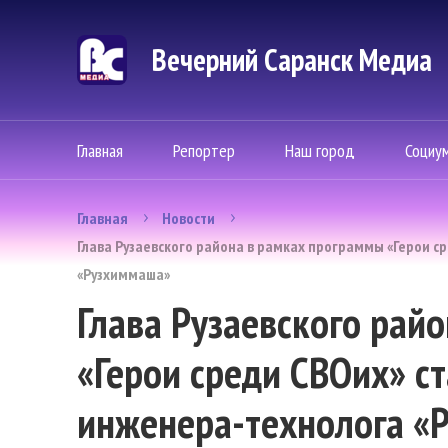
Вечерний Саранск Mедиа
Главная
Репортер
Наш город
Социу
Главная
Новости
Глава Рузаевского района в рамках программы «Герои с
«Рузхиммаша»
Глава Рузаевского рай
«Герои среди СВОих» с
инженера-технолога «