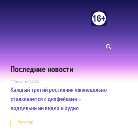
Последние новости
4 Августа / 11:05
Каждый третий россиянин еженедельно
сталкивается с дипфейками –
поддельными видео и аудио
Репортер