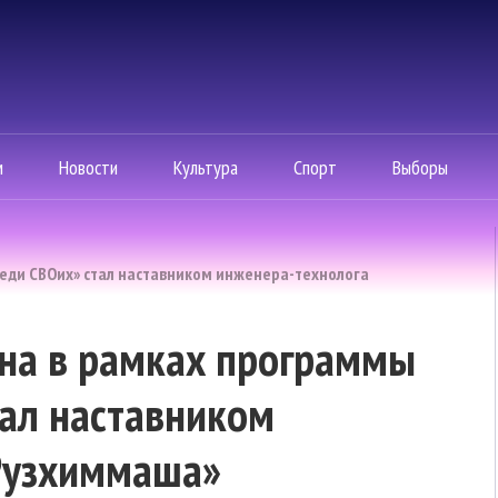
м
Новости
Культура
Спорт
Выборы
реди СВОих» стал наставником инженера-технолога
она в рамках программы
тал наставником
Рузхиммаша»