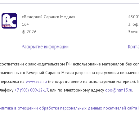
«Вечерний Саранск Mедиа»
43003
16+
3, оф
© 2026
Элект
Раскрытие информации
Конт
 соответствии с законодательством РФ использование материалов без сог
азмещенных в Вечерний Саранск Медиа разрешена при условии письменног
иперссылка на
www.vsar.ru
(непосредственно на используемый материал). 
елефону
+7 (905) 009-12-17
, или по электронному адресу
opo@ntm13.ru
.
олитика в отношении обработки персональных данных посетителей сайта