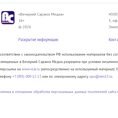
«Вечерний Саранск Mедиа»
43003
16+
3, оф
© 2026
Элект
Раскрытие информации
Конт
 соответствии с законодательством РФ использование материалов без сог
азмещенных в Вечерний Саранск Медиа разрешена при условии письменног
иперссылка на
www.vsar.ru
(непосредственно на используемый материал). 
елефону
+7 (905) 009-12-17
, или по электронному адресу
opo@ntm13.ru
.
олитика в отношении обработки персональных данных посетителей сайта