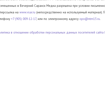
азмещенных в Вечерний Саранск Медиа разрешена при условии письменног
иперссылка на
www.vsar.ru
(непосредственно на используемый материал). 
елефону
+7 (905) 009-12-17
, или по электронному адресу
opo@ntm13.ru
.
олитика в отношении обработки персональных данных посетителей сайта