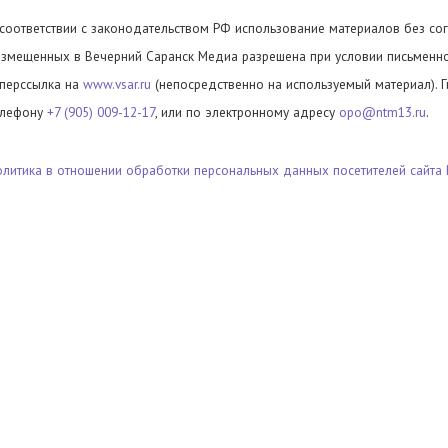
 соответствии с законодательством РФ использование материалов без сог
азмещенных в Вечерний Саранск Медиа разрешена при условии письменног
иперссылка на
www.vsar.ru
(непосредственно на используемый материал). 
елефону
+7 (905) 009-12-17
, или по электронному адресу
opo@ntm13.ru
.
олитика в отношении обработки персональных данных посетителей сайта