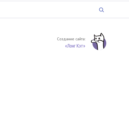
Создание сайта:
«Лонг Кэт»
твенность. Цитирование (целиком или частями) материалов
обязательное указание на источник цитирования -
риала. По вопросам цитирования материалов обращайтесь по
обязуетесь выполнять условия
Соглашения