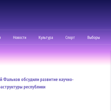
м
Новости
Культура
Спорт
Выборы
й Фальков обсудили развитие научно-
аструктуры республики