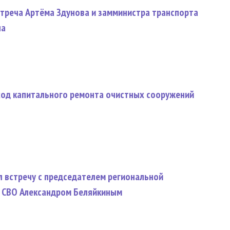
стреча Артёма Здунова и замминистра транспорта
на
ход капитального ремонта очистных сооружений
л встречу с председателем региональной
 СВО Александром Беляйкиным