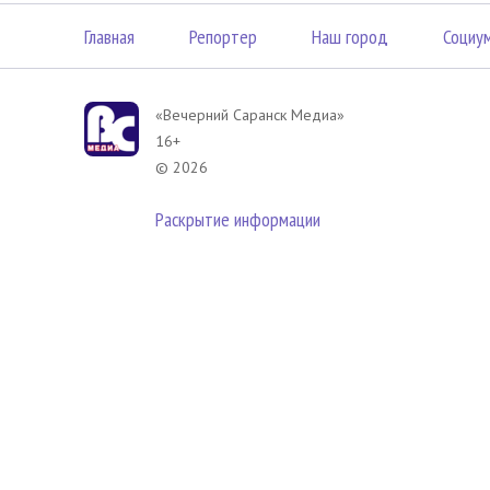
Главная
Репортер
Наш город
Социу
«Вечерний Саранск Mедиа»
16+
© 2026
Раскрытие информации
В соответствии с законодательством РФ использование материа
размещенных в Вечерний Саранск Медиа разрешена при условии
гиперссылка на
www.vsar.ru
(непосредственно на используемый м
телефону
+7 (905) 009-12-17
, или по электронному адресу
opo@n
Политика в отношении обработки персональных данных посети