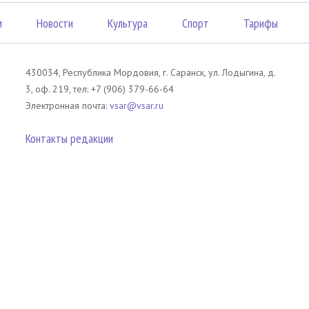
м
Новости
Культура
Спорт
Тарифы
430034, Республика Мордовия, г. Саранск, ул. Лодыгина, д.
3, оф. 219, тел: +7 (906) 379-66-64
Электронная почта:
vsar@vsar.ru
Контакты редакции
лов без согласия правообладателя является незаконным и влечет ответс
 письменного согласия правообладателя. При использовании материалов 
атериал). Гиперссылка должна располагаться в начале текстового мате
tm13.ru
.
телей сайта Вечерний Саранск Mедиа.
Оставаясь на сайте, Вы тем самым 