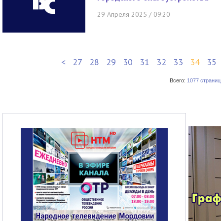
29 Апреля 2025 / 09:20
<
27
28
29
30
31
32
33
34
35
Всего:
1077 страниц