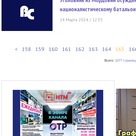
Уголовник из Мордовии осужден
националистическому батальон
14 Марта 2024 / 12:35
<
158
159
160
161
162
163
164
165
16
Всего:
1077 страниц