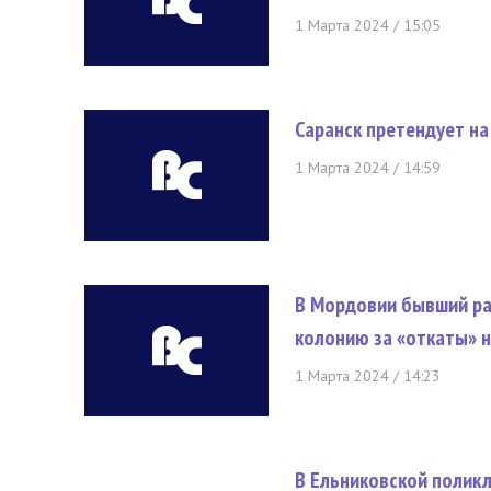
1 Марта 2024 / 15:05
Саранск претендует на
1 Марта 2024 / 14:59
В Мордовии бывший ра
колонию за «откаты» н
1 Марта 2024 / 14:23
В Ельниковской полик