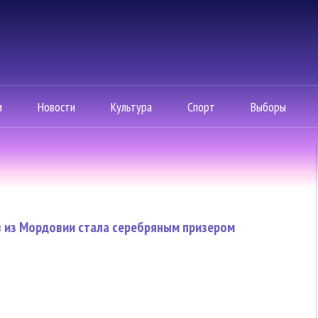
м
Новости
Культура
Спорт
Выборы
 из Мордовии стала серебряным призером