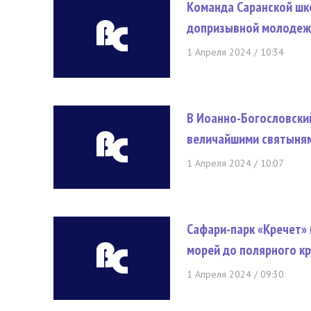
Команда Саранской шк
допризывной молодеж
1 Апреля 2024 / 10:34
В Иоанно-Богословский
величайшими святыням
1 Апреля 2024 / 10:07
Сафари-парк «Кречет»
морей до полярного к
1 Апреля 2024 / 09:30