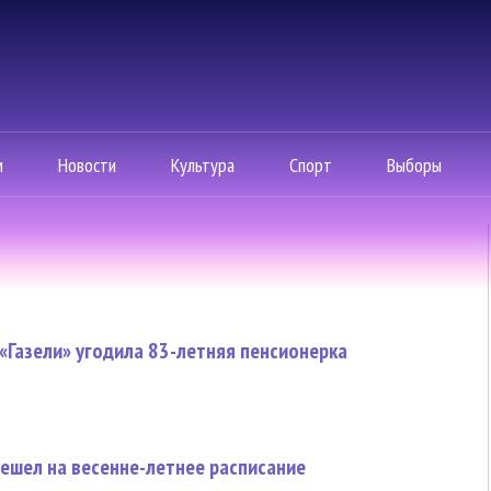
м
Новости
Культура
Спорт
Выборы
 «Газели» угодила 83-летняя пенсионерка
ешел на весенне-летнее расписание