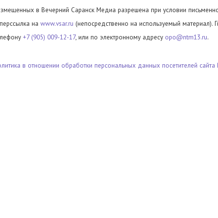
азмещенных в Вечерний Саранск Медиа разрешена при условии письменног
иперссылка на
www.vsar.ru
(непосредственно на используемый материал). 
елефону
+7 (905) 009-12-17
, или по электронному адресу
opo@ntm13.ru
.
олитика в отношении обработки персональных данных посетителей сайта