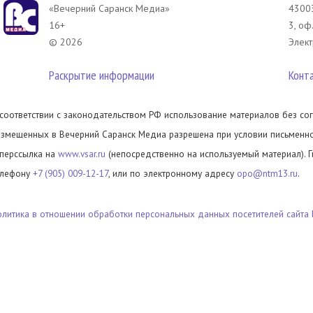
«Вечерний Саранск Mедиа»
43003
16+
3, оф
© 2026
Элект
Раскрытие информации
Конт
 соответствии с законодательством РФ использование материалов без сог
азмещенных в Вечерний Саранск Медиа разрешена при условии письменног
иперссылка на
www.vsar.ru
(непосредственно на используемый материал). 
елефону
+7 (905) 009-12-17
, или по электронному адресу
opo@ntm13.ru
.
олитика в отношении обработки персональных данных посетителей сайта