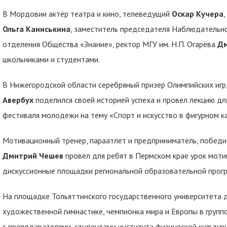
В Мордовии актёр театра и кино, телеведущий
Оскар Кучера
Ольга Каниськина
, заместитель председателя Наблюдательн
отделения Общества «Знание», ректор МГУ им. Н.П. Огарёва
Дм
школьниками и студентами.
В Нижегородской области серебряный призер Олимпийских игр
Авербух
поделился своей историей успеха и провел лекцию дл
фестиваля молодежи на тему «Спорт и искусство в фигурном к
Мотивационный тренер, параатлет и предприниматель, победи
Дмитрий Чешев
провел для ребят в Пермском крае урок мотив
дискуссионные площадки региональной образовательной прогр
На площадке Тольяттинского государственного университета 
художественной гимнастике, чемпионка мира и Европы в груп
с преподавателями, студентами института физической культуры