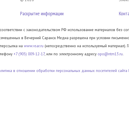
Раскрытие информации
Конт
 соответствии с законодательством РФ использование материалов без сог
азмещенных в Вечерний Саранск Медиа разрешена при условии письменног
иперссылка на
www.vsar.ru
(непосредственно на используемый материал). 
елефону
+7 (905) 009-12-17
, или по электронному адресу
opo@ntm13.ru
.
олитика в отношении обработки персональных данных посетителей сайта