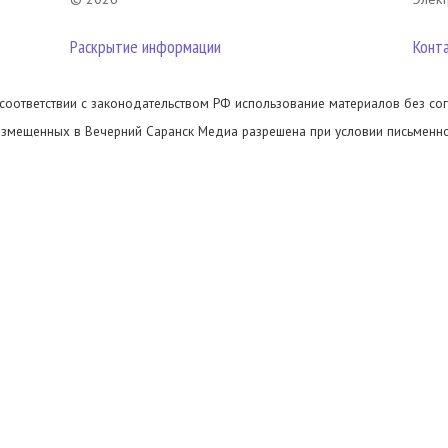
Раскрытие информации
Конт
 соответствии с законодательством РФ использование материалов без сог
азмещенных в Вечерний Саранск Медиа разрешена при условии письменног
иперссылка на
www.vsar.ru
(непосредственно на используемый материал). 
елефону
+7 (905) 009-12-17
, или по электронному адресу
opo@ntm13.ru
.
олитика в отношении обработки персональных данных посетителей сайта