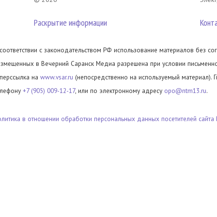
Раскрытие информации
Конт
 соответствии с законодательством РФ использование материалов без сог
азмещенных в Вечерний Саранск Медиа разрешена при условии письменног
иперссылка на
www.vsar.ru
(непосредственно на используемый материал). 
елефону
+7 (905) 009-12-17
, или по электронному адресу
opo@ntm13.ru
.
олитика в отношении обработки персональных данных посетителей сайта