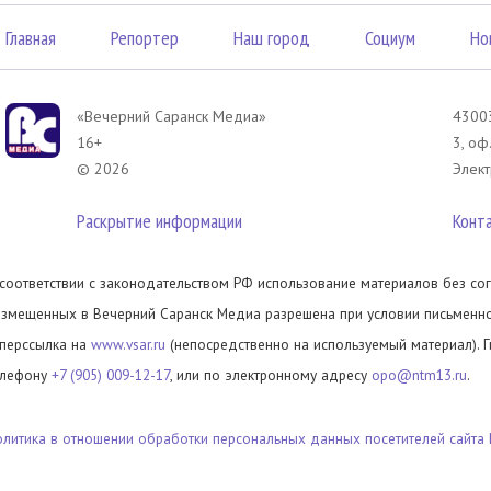
Главная
Репортер
Наш город
Социум
Но
«Вечерний Саранск Mедиа»
43003
16+
3, оф
© 2026
Элект
Раскрытие информации
Конт
 соответствии с законодательством РФ использование материалов без сог
азмещенных в Вечерний Саранск Медиа разрешена при условии письменног
иперссылка на
www.vsar.ru
(непосредственно на используемый материал). 
елефону
+7 (905) 009-12-17
, или по электронному адресу
opo@ntm13.ru
.
олитика в отношении обработки персональных данных посетителей сайта