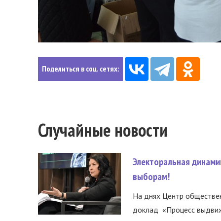
Поделиться в соц. сетях:
Случайные новости
Электоральная динами
выборам!
На днях Центр обществе
доклад «Процесс выдвиже