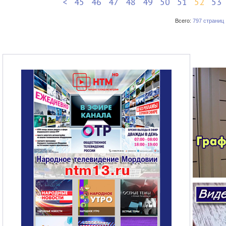
<
45
46
47
48
49
50
51
52
53
Всего:
797 страниц