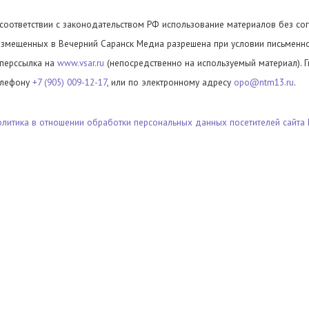
 соответствии с законодательством РФ использование материалов без сог
азмещенных в Вечерний Саранск Медиа разрешена при условии письменног
иперссылка на
www.vsar.ru
(непосредственно на используемый материал). 
елефону
+7 (905) 009-12-17
, или по электронному адресу
opo@ntm13.ru
.
олитика в отношении обработки персональных данных посетителей сайта