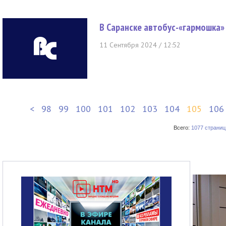
В Саранске автобус-«гармошка»
11 Сентября 2024 / 12:52
<
98
99
100
101
102
103
104
105
106
Всего:
1077 страниц