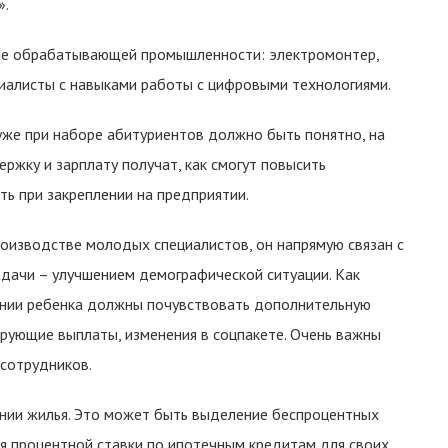
».
е обрабатывающей промышленности: электромонтер,
ециалисты с навыками работы с цифровыми технологиями.
уже при наборе абитуриентов должно быть понятно, на
ржку и зарплату получат, как смогут повысить
ть при закреплении на предприятии.
оизводстве молодых специалистов, он напрямую связан с
дачи – улучшением демографической ситуации. Как
нии ребенка должны почувствовать дополнительную
рующие выплаты, изменения в соцпакете. Очень важны
сотрудников.
нии жилья. Это может быть выделение беспроцентных
я процентной ставки по ипотечным кредитам для своих