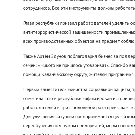
сотрудников. Все эти инструменты должны работать
Глава республики призвал работодателей уделить о
антитеррористической защищенности промышленных
всех производственных объектов на предмет соблю
Также Артём Здунов поблагодарил бизнес за поддер
семей: «Никого не пришлось уговаривать. Спасибо вам 
помощи Каланчакскому округу, жителям приграничья
Первый заместитель министра социальной защиты, т
отметила, что в республике зафиксирован историчес
работодателей в три с половиной раза превышает ко
Для улучшения ситуации предпринимается целый комп
переобучения под нужны предприятий, меры соцпод
категорий граждан, проводятся открытые отборы, он