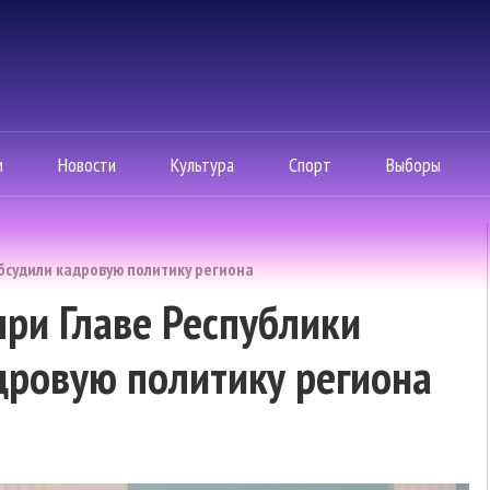
м
Новости
Культура
Спорт
Выборы
бсудили кадровую политику региона
при Главе Республики
дровую политику региона