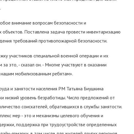
.
собое внимание вопросам безопасности и
 объектов. Поставлена задача провести инвентаризацию
дения требований противопожарной безопасности.
жку участников специальной военной операции и их
за это, - сказал он. - Многие участвуют в оказании
, нашим мобилизованным ребятам».
руда и занятости населения РМ Татьяна Биушкина
ки низкий уровень безработицы. Число предложений от
личество соискателей, обратившихся в службы занятости.
лекс мер - это и механизмы целевого обучения и
держки, поддержка при трудоустройстве определенных
лайн-ярмарки, в том числе для жителей других регионов.