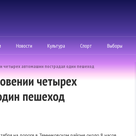
м
Новости
Культура
Спорт
Выборы
ии четырех автомашин пострадал один пешеход
новении четырех
один пешеход
тября на дороге в Темниковском районе около 8 часов