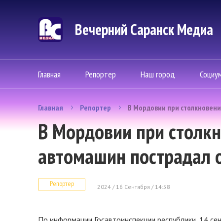
Вечерний Саранск Mедиа
Главная
Репортер
Наш город
Социу
Главная
Репортер
В Мордовии при столкновен
В Мордовии при столк
автомашин пострадал 
Репортер
2024 / 16 Сентября / 14:58
По информации Госавтоинспекции республики, 14 сен