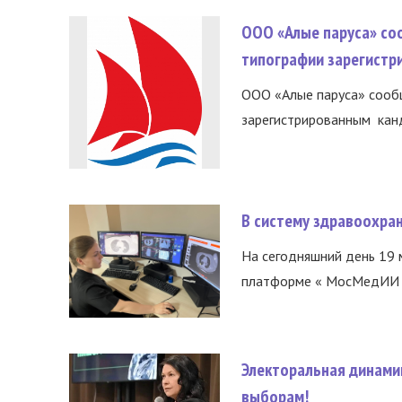
ООО «Алые паруса» со
типографии зарегистр
ООО «Алые паруса» сообщ
зарегистрированным канд
В систему здравоохра
На сегодняшний день 19 
платформе « МосМедИИ ».
Электоральная динами
выборам!