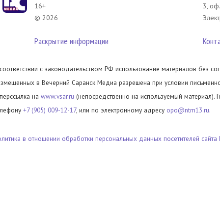
16+
3, оф
© 2026
Элект
Раскрытие информации
Конт
 соответствии с законодательством РФ использование материалов без сог
азмещенных в Вечерний Саранск Медиа разрешена при условии письменног
иперссылка на
www.vsar.ru
(непосредственно на используемый материал). 
елефону
+7 (905) 009-12-17
, или по электронному адресу
opo@ntm13.ru
.
олитика в отношении обработки персональных данных посетителей сайта