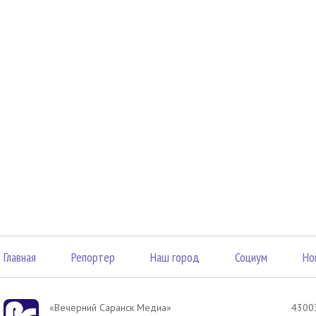
Главная
Репортер
Наш город
Социум
Но
«Вечерний Саранск Mедиа»
43003