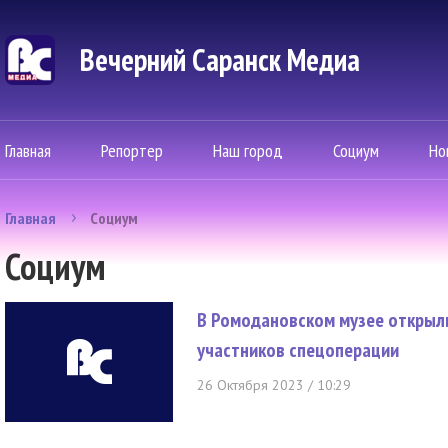
Вечерний Саранск Mедиа
Главная
Репортер
Наш город
Социум
Но
Главная
Социум
Социум
В Ромодановском музее открыл
участников спецоперации
26 Октября 2023 / 10:29