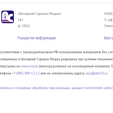
«Вечерний Саранск Mедиа»
43003
16+
3, оф
© 2026
Элект
Раскрытие информации
Конт
 соответствии с законодательством РФ использование материалов без сог
азмещенных в Вечерний Саранск Медиа разрешена при условии письменног
иперссылка на
www.vsar.ru
(непосредственно на используемый материал). 
елефону
+7 (905) 009-12-17
, или по электронному адресу
opo@ntm13.ru
.
олитика в отношении обработки персональных данных посетителей сайта