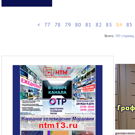
<
77
78
79
80
81
82
83
84
85
Всего:
797 страниц