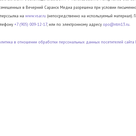
азмещенных в Вечерний Саранск Медиа разрешена при условии письменног
иперссылка на
www.vsar.ru
(непосредственно на используемый материал). 
елефону
+7 (905) 009-12-17
, или по электронному адресу
opo@ntm13.ru
.
олитика в отношении обработки персональных данных посетителей сайта