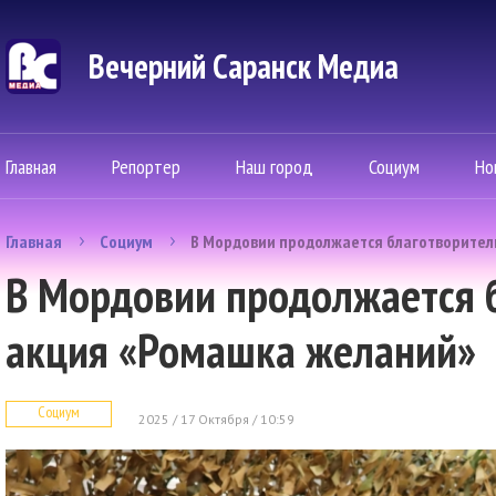
Вечерний Саранск Mедиа
Главная
Репортер
Наш город
Социум
Но
Главная
Социум
В Мордовии продолжается благотворител
В Мордовии продолжается 
акция «Ромашка желаний»
Социум
2025 / 17 Октября / 10:59