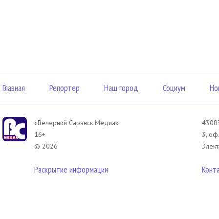
Главная
Репортер
Наш город
Социум
Но
«Вечерний Саранск Mедиа»
43003
16+
3, оф
© 2026
Элект
Раскрытие информации
Конт
 соответствии с законодательством РФ использование материалов без сог
азмещенных в Вечерний Саранск Медиа разрешена при условии письменног