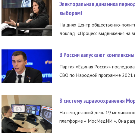
Электоральная динамика период
выборам!
На днях Центр общественно-полити
доклад «Процесс выдвижения на вы
В России запускают комплексн
Партия «Единая Россия» последов
СВО по Народной программе 2021 го
В систему здравоохранения Мо
На сегодняшний день 19 медицинск
платформе « МосМедИИ ». Она разр