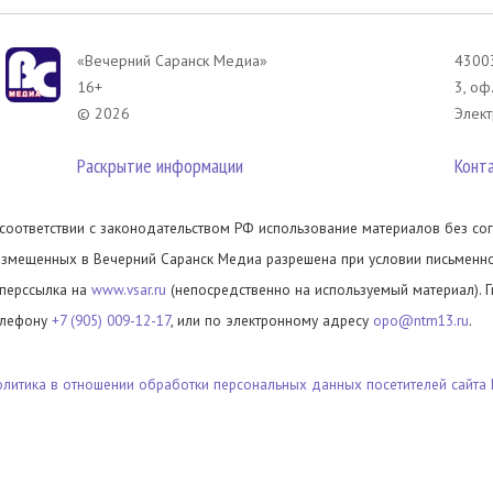
«Вечерний Саранск Mедиа»
43003
16+
3, оф
© 2026
Элект
Раскрытие информации
Конт
 соответствии с законодательством РФ использование материалов без сог
азмещенных в Вечерний Саранск Медиа разрешена при условии письменног
иперссылка на
www.vsar.ru
(непосредственно на используемый материал). 
елефону
+7 (905) 009-12-17
, или по электронному адресу
opo@ntm13.ru
.
олитика в отношении обработки персональных данных посетителей сайта