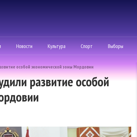
м
Новости
Культура
Спорт
Выборы
развитие особой экономической зоны Мордовии
удили развитие особой
ордовии