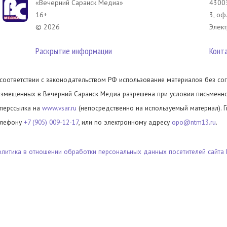
«Вечерний Саранск Mедиа»
43003
16+
3, оф
© 2026
Элект
Раскрытие информации
Конт
 соответствии с законодательством РФ использование материалов без сог
азмещенных в Вечерний Саранск Медиа разрешена при условии письменног
иперссылка на
www.vsar.ru
(непосредственно на используемый материал). 
елефону
+7 (905) 009-12-17
, или по электронному адресу
opo@ntm13.ru
.
олитика в отношении обработки персональных данных посетителей сайта