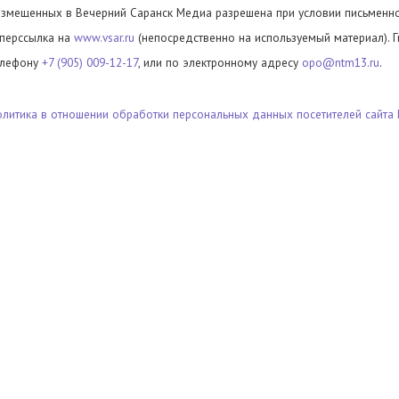
азмещенных в Вечерний Саранск Медиа разрешена при условии письменног
иперссылка на
www.vsar.ru
(непосредственно на используемый материал). 
елефону
+7 (905) 009-12-17
, или по электронному адресу
opo@ntm13.ru
.
олитика в отношении обработки персональных данных посетителей сайта