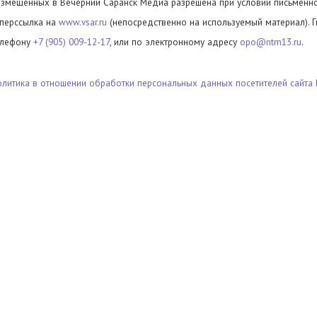
азмещенных в Вечерний Саранск Медиа разрешена при условии письменног
иперссылка на
www.vsar.ru
(непосредственно на используемый материал). 
елефону
+7 (905) 009-12-17
, или по электронному адресу
opo@ntm13.ru
.
олитика в отношении обработки персональных данных посетителей сайта