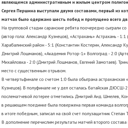
являющемся административным и жилым центром полигона
Сергея Першина выступали двумя составами, первый из кот
матчах было одержано шесть побед и пропущено всего дв
На групповой стадии саранские ребята поочередно сыграли со 
(автор гола: Александр Кузнецов), «Астрахань» Астрахань - 1:
Харабалинский район - 5:1 (Константин Костерин, Александр К
Дмитрий Лошманов), «Академия Ротор-1» Волгоград - 2:0 (Арт
Михайловка - 2:0 (Дмитрий Лошманов, Евгений Замотаев). Три
место с существенным отрывом.
В четвертьфинале со счетом 1:0 была обыграна астраханская 
Кузнецов). В полуфинале не у дел осталась батайская ДЮСШ-2 Б
послематчевой лотерее отметились Дмитрий Анд. Шмелев, Конс
в решающем поединке была повержена первая команда волгогр
в итоге победным, записал на свой счет полузащитник Степан 
В дополнение перечислим результаты матчей второго состава