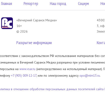
Главная
Репортер
Наш город
Социум
Но
«Вечерний Саранск Mедиа»
43003
16+
3, оф
© 2026
Элект
Раскрытие информации
Конт
 соответствии с законодательством РФ использование материалов без сог
азмещенных в Вечерний Саранск Медиа разрешена при условии письменног
иперссылка на
www.vsar.ru
(непосредственно на используемый материал). 
елефону
+7 (905) 009-12-17
, или по электронному адресу
opo@ntm13.ru
.
олитика в отношении обработки персональных данных посетителей сайта