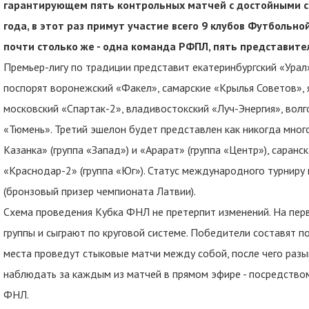
гарантирующем пять контрольных матчей с достойными с
года, в этот раз примут участие всего 9 клубов Футбольн
почти столько же - одна команда РФПЛ, пять представите
Премьер-лигу по традиции представит екатеринбургский «Урал
поспорят воронежский «Факел», самарские «Крылья Советов», 
московский «Спартак-2», владивостокский «Луч-Энергия», вол
«Тюмень». Третий эшелон будет представлен как никогда мно
Казанка» (группа «Запад») и «Арарат» (группа «Центр»), саран
«Краснодар-2» (группа «Юг»). Статус международного турниру 
(бронзовый призер чемпионата Латвии).
Схема проведения Кубка ФНЛ не претерпит изменений. На пер
группы и сыграют по круговой системе. Победители составят п
места проведут стыковые матчи между собой, после чего разыг
наблюдать за каждым из матчей в прямом эфире - посредство
ФНЛ.