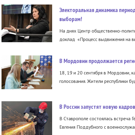
Электоральная динамика период
выборам!
На днях Центр общественно-полити
доклад «Процесс выдвижения на вы
В Мордовии продолжается регис
18, 19 и 20 сентября в Мордовии, к
голосования. Жители республики буд
В России запустят новую кадро
В Ставрополе состоялась встреча Г
Евгения Поддубного с военнослужащ