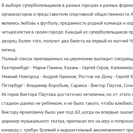
В выборе суперболельщиков в разных городах и разных форма
организаторов и представители спортивной общественности.
являлись любовь к футболу, преданность родной команде и ог
четырехлетия в своем городе. Каждый из суперболельщиков п
дворец. Более того, получит два билета на первый из матчей 
легенд.
Полный список приглашенных на церемонию выглядит следующи
Екатеринбург - Мария Панина, Казань - Сергей Серов, Калининг
Нижний Новгород - Андрей Горюнов, Ростов-на-Дону - Сергей К
Петербург - Владимир Воробьев, Саранск - Виктор Паутов, Соч
История Виктора Паутова достаточно нетипична, но от этого 
стадион далеко не ребенком, и не было такого, чтобы влюбилс
Виктору Архиповичу было уже под 60, когда он впервые оказал
дирижер музыкального театра, пригласил его на игру и попрос
команду с трибун. Громкий и выразительный аккомпанемент пр