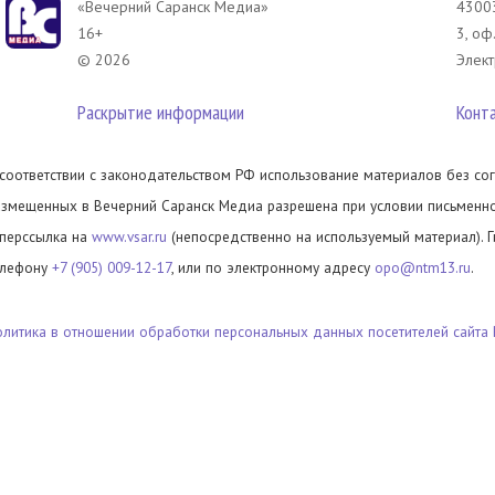
«Вечерний Саранск Mедиа»
43003
16+
3, оф
© 2026
Элект
Раскрытие информации
Конт
 соответствии с законодательством РФ использование материалов без сог
азмещенных в Вечерний Саранск Медиа разрешена при условии письменног
иперссылка на
www.vsar.ru
(непосредственно на используемый материал). 
елефону
+7 (905) 009-12-17
, или по электронному адресу
opo@ntm13.ru
.
олитика в отношении обработки персональных данных посетителей сайта