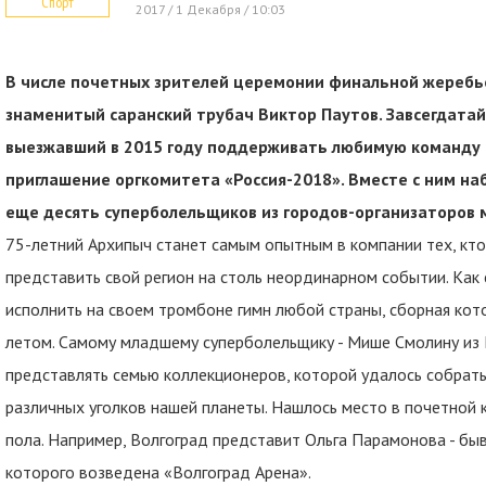
Спорт
2017 / 1 Декабря / 10:03
В числе почетных зрителей церемонии финальной жеребье
знаменитый саранский трубач Виктор Паутов. Завсегдата
выезжавший в 2015 году поддерживать любимую команду в
приглашение оргкомитета «Россия-2018». Вместе с ним н
еще десять суперболельщиков из городов-организаторов
75-летний Архипыч станет самым опытным в компании тех, кто
представить свой регион на столь неординарном событии. Как
исполнить на своем тромбоне гимн любой страны, сборная ко
летом. Самому младшему суперболельщику - Мише Смолину из М
представлять семью коллекционеров, которой удалось собрат
различных уголков нашей планеты. Нашлось место в почетной 
пола. Например, Волгоград представит Ольга Парамонова - бы
которого возведена «Волгоград Арена».