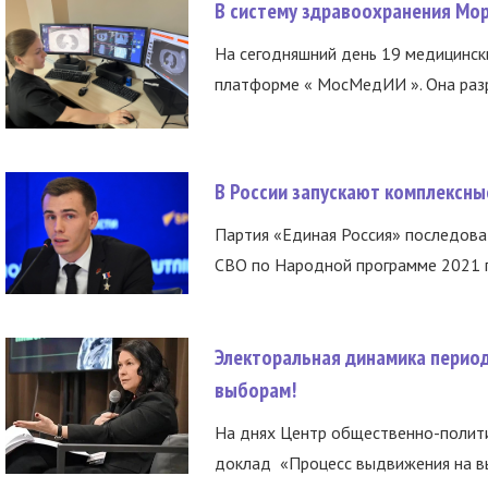
В систему здравоохранения Мо
На сегодняшний день 19 медицинск
платформе « МосМедИИ ». Она разр
В России запускают комплексн
Партия «Единая Россия» последов
СВО по Народной программе 2021 го
Электоральная динамика период
выборам!
На днях Центр общественно-полити
доклад «Процесс выдвижения на вы