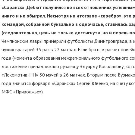
«Саранск». Дебют получился во всех отношениях успешным
никто и не обыграл. Несмотря на итоговое «серебро», это 
командой, собранной буквально в одночасье, ставилась за
(следовательно, цель не только достигнута, но и перевыпо
Чемпионские лавры примерили футболисты Димитровграда, а 
чужих вратарей 35 раз в 22 матчах. Если брать в расчет нове
года (момента образования межрегионального футбольного сою
достижение принадлежало рузаевцу Эдуарду Косолапову, кото
«Локомотив-НН» 30 мячей в 26 матчах. Вторым после Бурмако
года значится форвард «Саранска» Сергей Ювенко, на счету ко
МФС «Приволжье»).