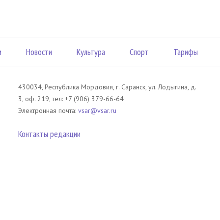
м
Новости
Культура
Спорт
Тарифы
430034, Республика Мордовия, г. Саранск, ул. Лодыгина, д.
3, оф. 219, тел: +7 (906) 379-66-64
Электронная почта:
vsar@vsar.ru
Контакты редакции
лов без согласия правообладателя является незаконным и влечет ответс
 письменного согласия правообладателя. При использовании материалов 
атериал). Гиперссылка должна располагаться в начале текстового мате
tm13.ru
.