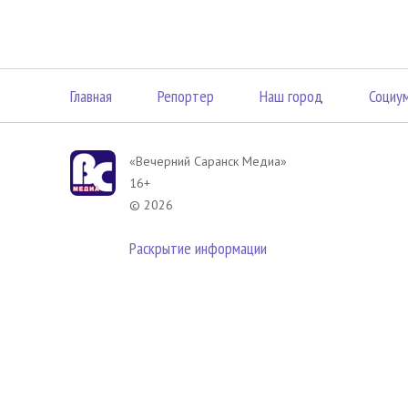
Главная
Репортер
Наш город
Социу
«Вечерний Саранск Mедиа»
16+
© 2026
Раскрытие информации
В соответствии с законодательством РФ использование материа
размещенных в Вечерний Саранск Медиа разрешена при условии
гиперссылка на
www.vsar.ru
(непосредственно на используемый м
телефону
+7 (905) 009-12-17
, или по электронному адресу
opo@n