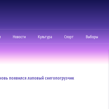
м
Новости
Культура
Спорт
Выборы
новь появился лаповый снегопогрузчик