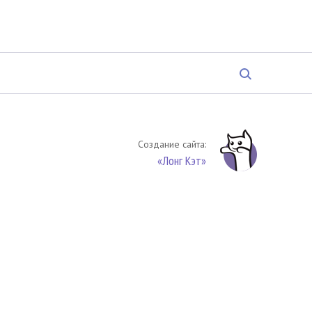
Создание сайта:
«Лонг Кэт»
твенность. Цитирование (целиком или частями) материалов
обязательное указание на источник цитирования -
риала. По вопросам цитирования материалов обращайтесь по