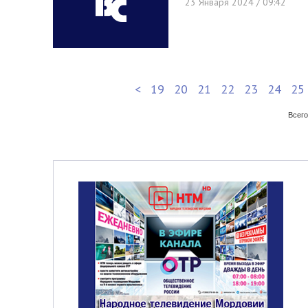
23 Января 2024 / 09:42
<
19
20
21
22
23
24
25
Всего