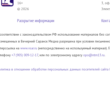
16+
3, оф
© 2026
Элект
Раскрытие информации
Конт
 соответствии с законодательством РФ использование материалов без сог
азмещенных в Вечерний Саранск Медиа разрешена при условии письменног
иперссылка на
www.vsar.ru
(непосредственно на используемый материал). 
елефону
+7 (905) 009-12-17
, или по электронному адресу
opo@ntm13.ru
.
олитика в отношении обработки персональных данных посетителей сайта