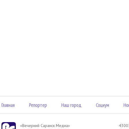
Главная
Репортер
Наш город
Социум
Но
«Вечерний Саранск Mедиа»
43003