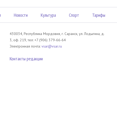
м
Новости
Культура
Спорт
Тарифы
430034, Республика Мордовия, г. Саранск, ул. Лодыгина, д.
3, оф. 219, тел: +7 (906) 379-66-64
Электронная почта:
vsar@vsar.ru
Контакты редакции
лов без согласия правообладателя является незаконным и влечет ответс
 письменного согласия правообладателя. При использовании материалов 
атериал). Гиперссылка должна располагаться в начале текстового мате
tm13.ru
.
телей сайта Вечерний Саранск Mедиа.
Оставаясь на сайте, Вы тем самым 