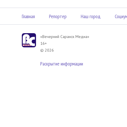
Главная
Репортер
Наш город
Социу
«Вечерний Саранск Mедиа»
16+
© 2026
Раскрытие информации
В соответствии с законодательством РФ использование материа
размещенных в Вечерний Саранск Медиа разрешена при условии
гиперссылка на
www.vsar.ru
(непосредственно на используемый м
телефону
+7 (905) 009-12-17
, или по электронному адресу
opo@n
Политика в отношении обработки персональных данных посети