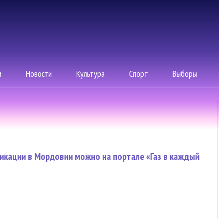
м
Новости
Культура
Спорт
Выборы
икации в Мордовии можно на портале «Газ в каждый