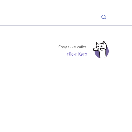
Создание сайта:
«Лонг Кэт»
твенность. Цитирование (целиком или частями) материалов
обязательное указание на источник цитирования -
риала. По вопросам цитирования материалов обращайтесь по
обязуетесь выполнять условия
Соглашения