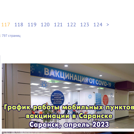
117
118
119
120
121
122
123
124
>
:
797 страниц