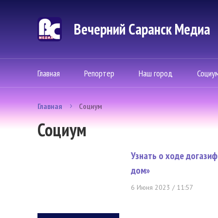
Вечерний Саранск Mедиа
Главная
Репортер
Наш город
Социу
Главная
Социум
Социум
Узнать о ходе догазиф
дом»
6 Июня 2023 / 11:57