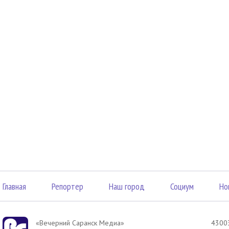
Главная
Репортер
Наш город
Социум
Но
«Вечерний Саранск Mедиа»
43003