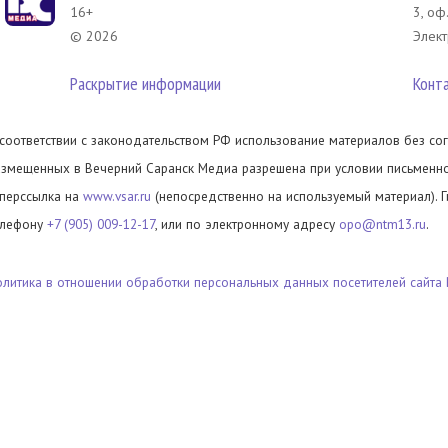
16+
3, оф
© 2026
Элект
Раскрытие информации
Конт
 соответствии с законодательством РФ использование материалов без сог
азмещенных в Вечерний Саранск Медиа разрешена при условии письменног
иперссылка на
www.vsar.ru
(непосредственно на используемый материал). 
елефону
+7 (905) 009-12-17
, или по электронному адресу
opo@ntm13.ru
.
олитика в отношении обработки персональных данных посетителей сайта