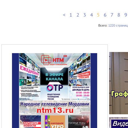
<
1
2
3
4
5
6
7
8
9
Всего:
1220 страниц