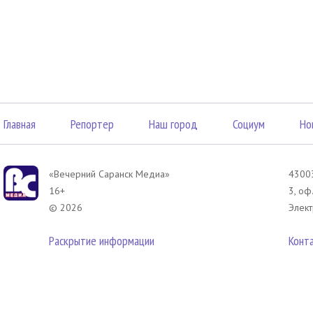
Главная
Репортер
Наш город
Социум
Но
«Вечерний Саранск Mедиа»
43003
16+
3, оф
© 2026
Элект
Раскрытие информации
Конт
 соответствии с законодательством РФ использование материалов без сог
азмещенных в Вечерний Саранск Медиа разрешена при условии письменног