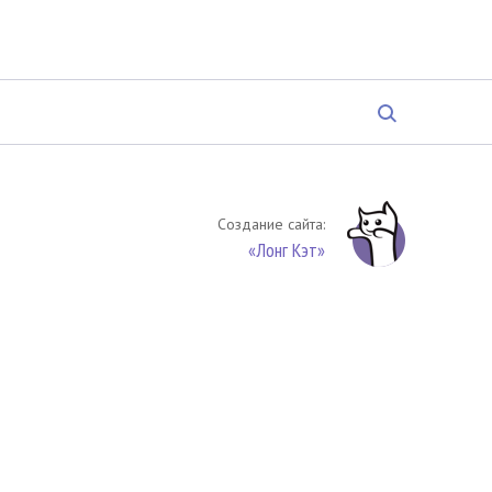
Создание сайта:
«Лонг Кэт»
твенность. Цитирование (целиком или частями) материалов
обязательное указание на источник цитирования -
риала. По вопросам цитирования материалов обращайтесь по