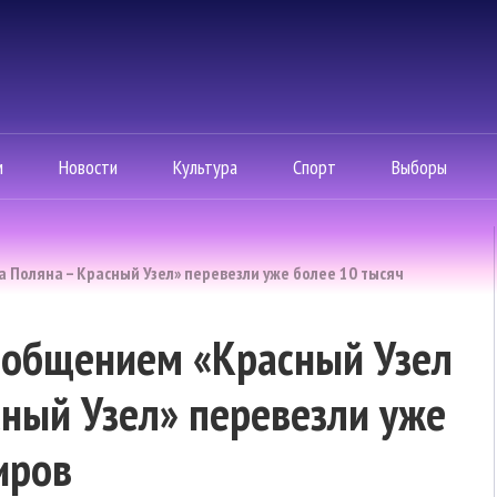
м
Новости
Культура
Спорт
Выборы
 Поляна – Красный Узел» перевезли уже более 10 тысяч
ообщением «Красный Узел
сный Узел» перевезли уже
иров