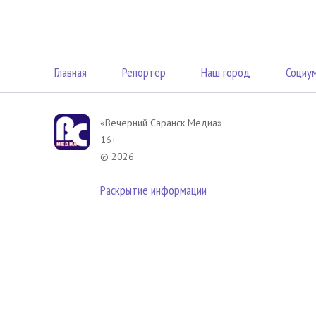
Главная
Репортер
Наш город
Социу
«Вечерний Саранск Mедиа»
16+
© 2026
Раскрытие информации
В соответствии с законодательством РФ использование материа
размещенных в Вечерний Саранск Медиа разрешена при условии
гиперссылка на
www.vsar.ru
(непосредственно на используемый м
телефону
+7 (905) 009-12-17
, или по электронному адресу
opo@n