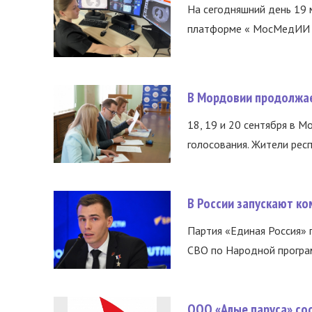
На сегодняшний день 19 
платформе « МосМедИИ ».
В Мордовии продолжае
18, 19 и 20 сентября в М
голосования. Жители респ
В России запускают к
Партия «Единая Россия»
СВО по Народной програм
ООО «Алые паруса» со