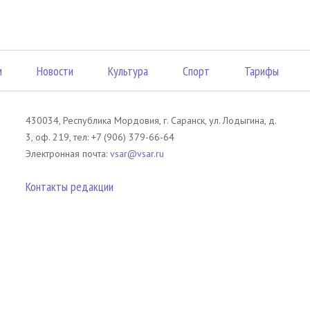
м
Новости
Культура
Спорт
Тарифы
430034, Республика Мордовия, г. Саранск, ул. Лодыгина, д.
3, оф. 219, тел: +7 (906) 379-66-64
Электронная почта:
vsar@vsar.ru
Контакты редакции
лов без согласия правообладателя является незаконным и влечет ответс
 письменного согласия правообладателя. При использовании материалов 
атериал). Гиперссылка должна располагаться в начале текстового мате
tm13.ru
.