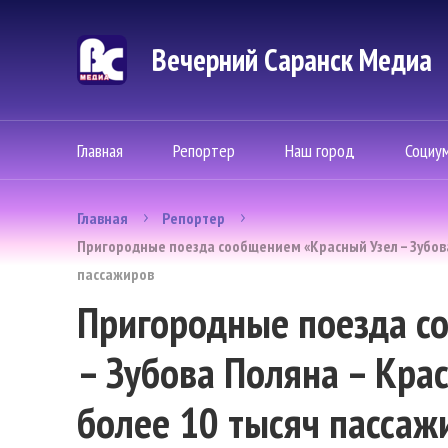
Вечерний Саранск Mедиа
Главная
Репортер
Наш город
Социу
Главная
Репортер
Пригородные поезда сообщением «Красный Узел – Зубова
пассажиров
Пригородные поезда с
– Зубова Поляна – Кра
более 10 тысяч пассаж